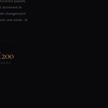
moutons passifs.
et dominent le
e de changement
st une seule : le
200
ONNÉES