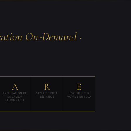
ication On-Demand ·
A
R
E
EXPLORATION DE
STYLE DE VIE À
L'ÉVOLUTION DU
LA VALEUR
DISTANCE
VOYAGE EN SOLO
RAISONNABLE