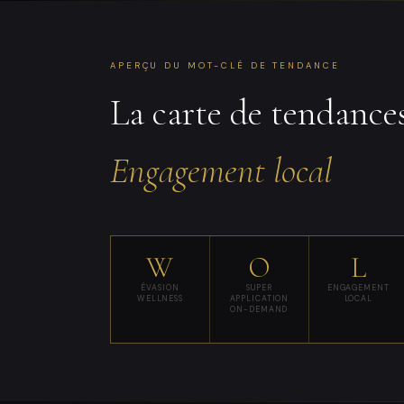
APERÇU DU MOT-CLÉ DE TENDANCE
La carte de tendance
Engagement local
W
O
L
ÉVASION
SUPER
ENGAGEMENT
WELLNESS
APPLICATION
LOCAL
ON-DEMAND