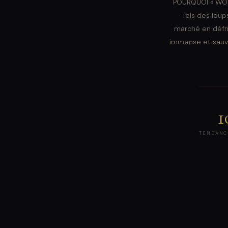
POURQUOI « WOLV
Tels des loup
marché en défr
immense et sauva
1
TENDANC