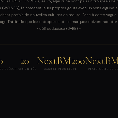
ES DARE » ? En 2026, les voyageurs ne sont plus un troupeau de 
s (WOLVES), ils chassent leurs propres goûts avec un sens aiguisé 
ichant parfois de nouvelles cultures en meute. Face à cette vagu
ge, l'attitude que les entreprises et les marques doivent adopter e
« défi audacieux (DARE) ».
0
20
NextBM200
NextBM
ES CLÉS
OPPORTUNITÉS
CAGR LE PLUS ÉLEVÉ
PLATEFORME DE D