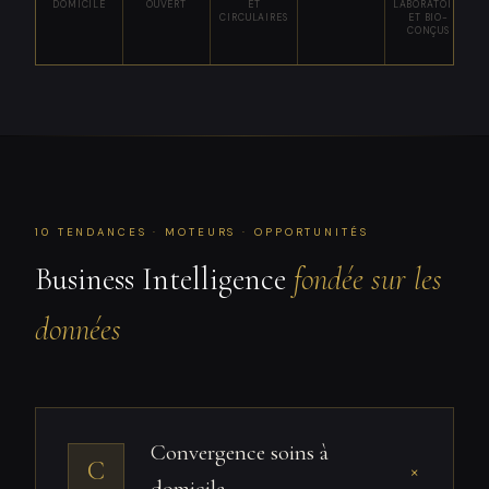
DOMICILE
OUVERT
ET
LABORATOIRE
CIRCULAIRES
ET BIO-
CONÇUS
10 TENDANCES · MOTEURS · OPPORTUNITÉS
Business Intelligence
fondée sur les
données
Convergence soins à
C
+
domicile