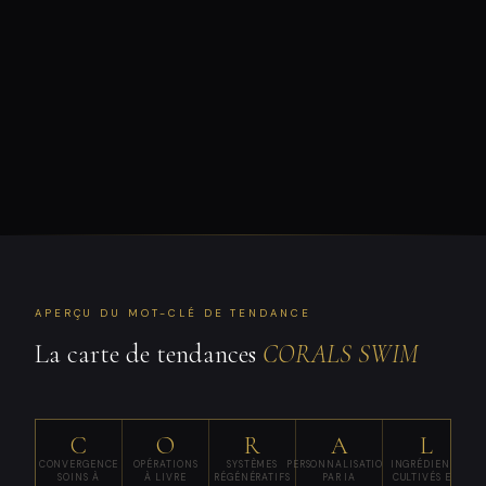
APERÇU DU MOT-CLÉ DE TENDANCE
La carte de tendances
CORALS SWIM
C
O
R
A
L
CONVERGENCE
OPÉRATIONS
SYSTÈMES
PERSONNALISATION
INGRÉDIENTS
T
SOINS À
À LIVRE
RÉGÉNÉRATIFS
PAR IA
CULTIVÉS EN
C