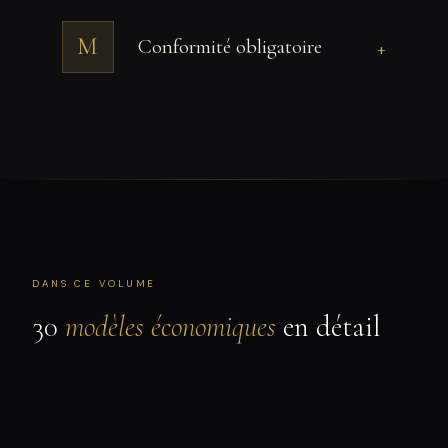
M
Conformité obligatoire
+
DANS CE VOLUME
30
modèles économiques
en détail
Les modèles économiques ci-dessous ont été conçus,
validés et approfondis avec la plateforme NextBM200:
logique de mise en œuvre, structure de revenus et cas