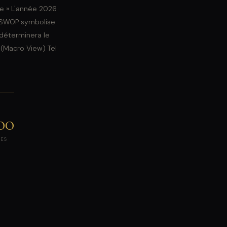
ie » L'année 2026
ON SWOP symbolise
 déterminera le
(Macro View) Tel
00
ÉES