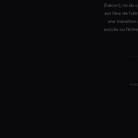
(Falcon), roi du
est l'ère de l'u
une transition
succès ou l'éch
TEN