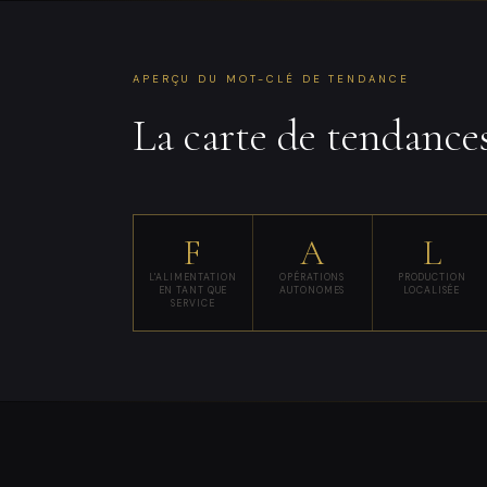
APERÇU DU MOT-CLÉ DE TENDANCE
La carte de tendance
F
A
L
L'ALIMENTATION
OPÉRATIONS
PRODUCTION
EN TANT QUE
AUTONOMES
LOCALISÉE
SERVICE