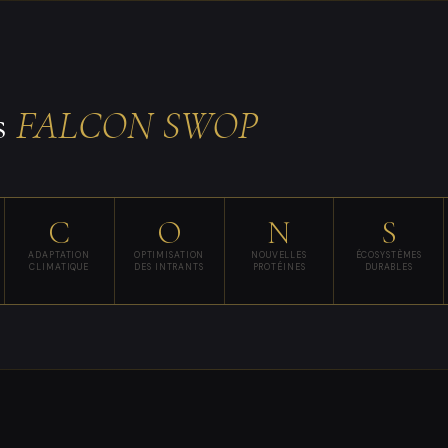
s
FALCON SWOP
C
O
N
S
ADAPTATION
OPTIMISATION
NOUVELLES
ÉCOSYSTÈMES
CLIMATIQUE
DES INTRANTS
PROTÉINES
DURABLES