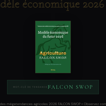
dèle économique 2026 
FALCON SWOP
MOT-CLÉ DE TENDANCE
 des mégatendances agricoles 2026 FALCON SWOP « Observez co