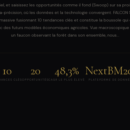
 ciel, et saisissez les opportunités comme il fond (Swoop) sur sa pro
ltra-précision, où les données et la technologie convergent. FALC
 massive fusionnant 10 tendances clés et constitue la boussole qui
ec des futurs modèles économiques agricoles. Vue macroscopique 
un faucon observant la forêt dans son ensemble, nous...
10
20
48,3%
NextBM2
DANCES CLÉS
OPPORTUNITÉS
CAGR LE PLUS ÉLEVÉ
PLATEFORME DE DONN