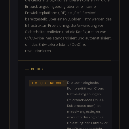
die Geschäftslogik konzentrieren können, wird die
Entwicklungsumgebung über eine Interne
Entwicklerplattform (IDP) als „Self-Service“
bereitgestellt. Über einen „Golden Path“ werden das
Infrastruktur-Provisioning, die Anwendung von
Sicherheitsrichtlinien und die Konfiguration von
CI/CD-Pipelines standardisiert und automatisisiert,
um das Entwicklererlebnis (DevX) zu
revolutionieren.
TREIBER
Die technologische
TECH (TECHNOLOGIE)
Komplexität von Cloud
Native-Umgebungen
(Microservices (MSA),
Kubernetes usw.) ist
massiv angestiegen,
wodurch die kognitive
Belastung der Entwickler
ihre Grenzen erreicht