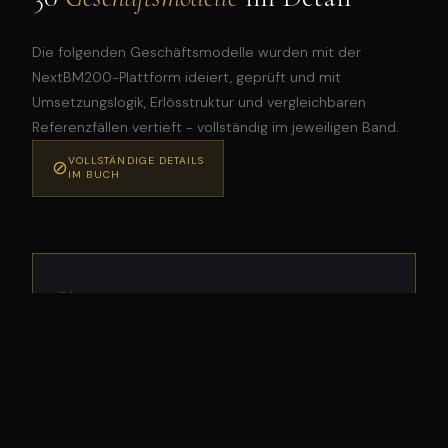
Die folgenden Geschäftsmodelle wurden mit der
NextBM200-Plattform ideiert, geprüft und mit
Umsetzungslogik, Erlösstruktur und vergleichbaren
Referenzfällen vertieft - vollständig im jeweiligen Band.
VOLLSTÄNDIGE DETAILS
⊘
IM BUCH
01
IP-Asset-Management-Lösung: Blockchain-
basierte Innovation für Großunternehmen
VOLLSTÄNDIG IM BUCH ->