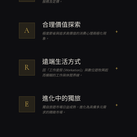
服務及定價。
合理價值探索
A
+
極度節省與追求高價值的消費心理兩極化現
象。
遠端生活方式
R
+
因「工作度假 (Workation)」與數位遊牧興起
而模糊的工作與休閒界線。
進化中的獨旅
E
+
獨自旅遊市場日益成熟，進化為具備多元需
求的精緻市場。