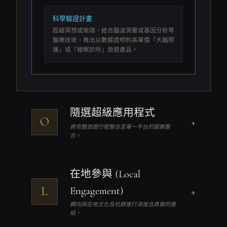
科學驗證計畫
超越冥想或瑜珈，結合腦波測量或基因分析等
醫療技術，推出以數據證明的高單價「大腦照
護」或「睡眠診所」旅遊產品。
隨選超級應用程式
O
+
將完整旅遊行程整合至單一平台的服務整
合。
在地參與 (Local
L
Engagement)
+
轉向與在地文化及社群進行深度且真實的連
結。