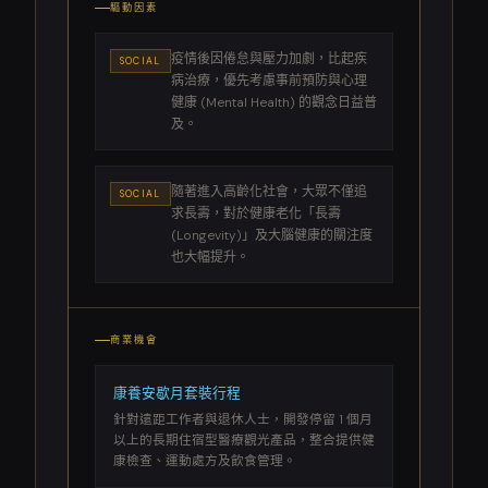
驅動因素
疫情後因倦怠與壓力加劇，比起疾
SOCIAL
病治療，優先考慮事前預防與心理
健康 (Mental Health) 的觀念日益普
及。
隨著進入高齡化社會，大眾不僅追
SOCIAL
求長壽，對於健康老化「長壽
(Longevity)」及大腦健康的關注度
也大幅提升。
商業機會
康養安歇月套裝行程
針對遠距工作者與退休人士，開發停留 1 個月
以上的長期住宿型醫療觀光產品，整合提供健
康檢查、運動處方及飲食管理。