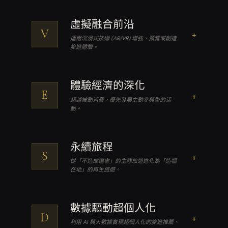
虛擬融合前沿
V
+
運用沉浸式技術 (AR/VR) 增強、預覽或創造
旅遊體驗。
體驗經濟的深化
E
+
超越被動消費，優先發展主動參與型的活
動。
永續旅程
S
+
從「不造成傷害」的生態旅遊進化為「造福
在地」的再生旅遊。
數據驅動超個人化
D
+
利用 AI 與大數據實現超個人化的旅遊推薦、