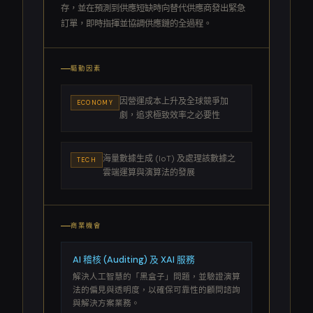
存，並在預測到供應短缺時向替代供應商發出緊急
訂單，即時指揮並協調供應鏈的全過程。
驅動因素
因營運成本上升及全球競爭加
ECONOMY
劇，追求極致效率之必要性
海量數據生成 (IoT) 及處理該數據之
TECH
雲端運算與演算法的發展
商業機會
AI 稽核 (Auditing) 及 XAI 服務
解決人工智慧的「黑盒子」問題，並驗證演算
法的偏見與透明度，以確保可靠性的顧問諮詢
與解決方案業務。