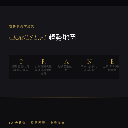
趨勢關鍵字總覽
CRANES LIFT
趨勢地圖
C
R
A
N
E
認知自動化與
具韌性的供應
輕資產數位平
下一代勞動力
基於 ESG 的循
AI 協同編排
鏈及多樣化供
台
增強技術
環物流
應鏈
10 大趨勢 · 驅動因素 · 商業機會