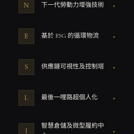
N
下一代勞動力增強技術
+
E
基於 ESG 的循環物流
+
S
供應鏈可視性及控制塔
+
L
最後一哩路超個人化
+
智慧倉儲及微型履約中
I
+