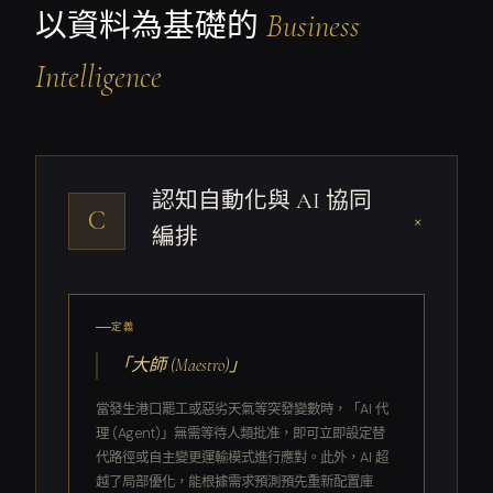
以資料為基礎的
Business
Intelligence
認知自動化與 AI 協同
C
+
編排
定義
「大師 (Maestro)」
當發生港口罷工或惡劣天氣等突發變數時，「AI 代
理 (Agent)」無需等待人類批准，即可立即設定替
代路徑或自主變更運輸模式進行應對。此外，AI 超
越了局部優化，能根據需求預測預先重新配置庫