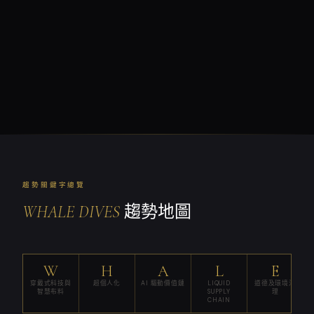
趨勢關鍵字總覽
WHALE DIVES
趨勢地圖
W
H
A
L
E
穿戴式科技與
超個人化
AI 驅動價值鏈
LIQUID
道德及環境治
智慧布料
SUPPLY
理
CHAIN