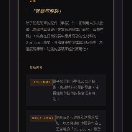
定義
「智慧型服裝」
除了配戴簡單的配件（手錶）外，正利用奈米技術
進化為織物本身即可充當感測器或介面的「智慧布
料」。結合在日常服裝中應用高功能性材料的
Gorpcore 趨勢，具備健康監測或環境反應型（如
溫度調節等）功能的服裝正趨於商用化。
驅動因素
電子裝置的小型化及奈米技
TECH (技術)
術、尖端材料科學的發展，使
得織物與技術的整合成為可
能。
健康及身心健康監測需求增
SOCIAL (社會)
加，以及將機能性服飾作為日
常穿著的「Gorpcore」趨勢