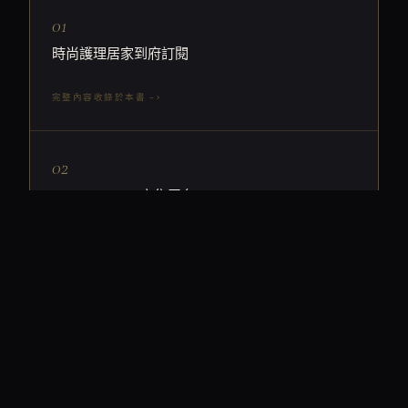
01
時尚護理居家到府訂閱
完整內容收錄於本書 ->
02
Drop Capsule 市集平台
完整內容收錄於本書 ->
03
解決轉售市場的不安：信賴購買防護 商業模式 分
析
完整內容收錄於本書 ->