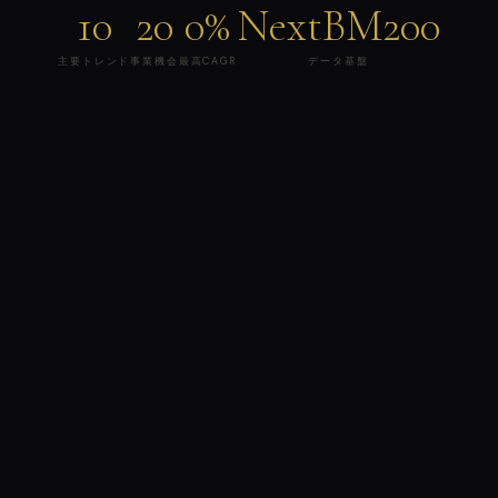
10
20
0%
NextBM200
主要トレンド
事業機会
最高CAGR
データ基盤