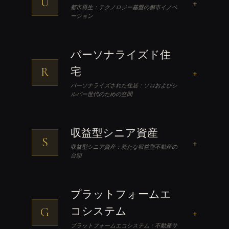
U
+
都市再生：テクノロジー基盤の都市イノベ
ーション
パーソナライズド住
R
宅
+
パーソナライズされた住居：ソロおよびシ
ルバー世代のための空間
収益型シニア資産
S
+
収益型シニア資産：新たな収益型不動産の
台頭
プラットフォームエ
G
コシステム
+
プラットフォームエコシステム：不動産サ