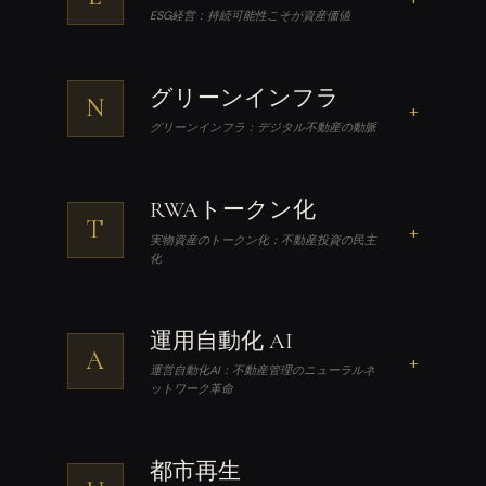
ESG経営：持続可能性こそが資産価値
グリーンインフラ
N
+
グリーンインフラ：デジタル不動産の動脈
RWAトークン化
T
+
実物資産のトークン化：不動産投資の民主
化
運用自動化 AI
A
+
運営自動化AI：不動産管理のニューラルネ
ットワーク革命
都市再生