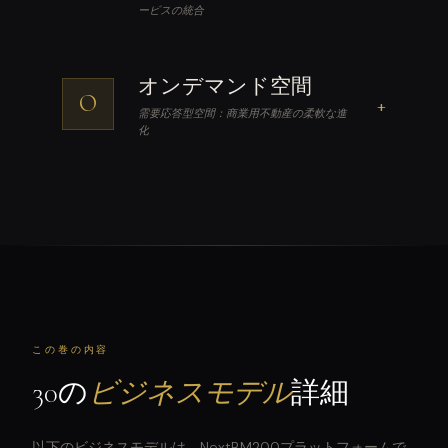
ービスの統合
オンデマンド空間
O
+
需要応答型空間：商業用不動産の柔軟な進
化
この巻の内容
30の
ビジネスモデル
詳細
以下のビジネスモデルは、NextBM200プラットフォームで