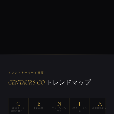
トレンドキーワード概要
CENTAURS GO
トレンドマップ
C
E
N
T
A
建設テック
ESG経営
グリーンイン
RWAトークン
運用自動化 AI
(CONTECH)
フラ
化