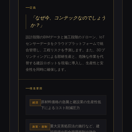
定義
「なぜ今、コンテックなのでしょう
か？」
設計段階のBIMデータと施工段階のドローン、IoT
センサーデータをクラウドプラットフォームで統
合管理し、工程リスクを予測します。また、3Dプ
リンティングによる部材生産と、危険な作業を代
替する建設ロボットを現場に導入し、生産性と安
全性を同時に確保します。
推進要因
原材料価格の急騰と建設業の生産性低
経済
下によるコスト削減圧力
重大災害処罰法の施行など、建
政策・規制