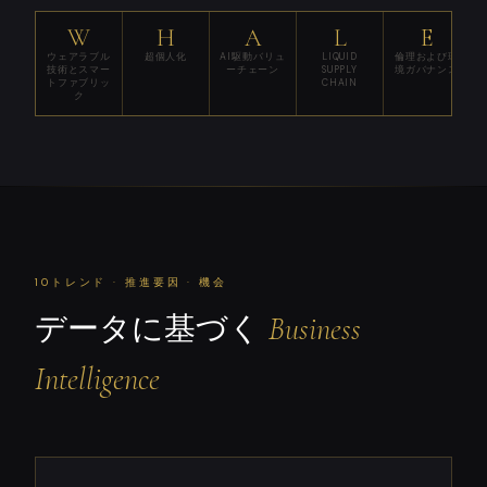
W
H
A
L
E
ウェアラブル
超個人化
AI駆動バリュ
LIQUID
倫理および環
技術とスマー
ーチェーン
SUPPLY
境ガバナンス
トファブリッ
CHAIN
ク
10トレンド · 推進要因 · 機会
データに基づく
Business
Intelligence