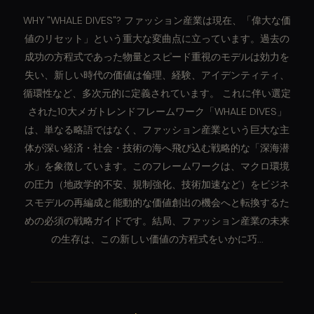
WHY "WHALE DIVES"? ファッション産業は現在、「偉大な価
値のリセット」という重大な変曲点に立っています。過去の
成功の方程式であった物量とスピード重視のモデルは効力を
失い、新しい時代の価値は倫理、経験、アイデンティティ、
循環性など、多次元的に定義されています。 これに伴い選定
された10大メガトレンドフレームワーク「WHALE DIVES」
は、単なる略語ではなく、ファッション産業という巨大な主
体が深い経済・社会・技術の海へ飛び込む戦略的な「深海潜
水」を象徴しています。このフレームワークは、マクロ環境
の圧力（地政学的不安、規制強化、技術加速など）をビジネ
スモデルの再編成と能動的な価値創出の機会へと転換するた
めの必須の戦略ガイドです。結局、ファッション産業の未来
の生存は、この新しい価値の方程式をいかに巧...