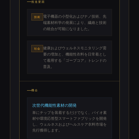
推進要因
電子機器の小型化およびナノ技術、先
技術
端素材科学の発展により、繊維と技術
の統合が可能になりました。
健康およびウェルネスモニタリング需
社会
要の増加と、機能性衣料を日常着とし
て着用する「ゴープコア」トレンドの
普及。
機会
次世代機能性素材の開発
単にチップを装着するだけでなく、バイオ素
材や環境応答型スマートファブリックを開発
し、ウェルネスおよびヘルスケア衣料市場を
先行獲得します。