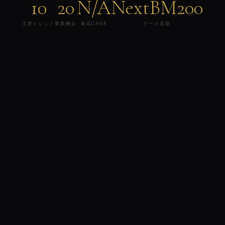
10
20
N/A
NextBM200
主要トレンド
事業機会
最高CAGR
データ基盤