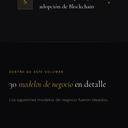
S
+
adopción de Blockchain
DENTRO DE ESTE VOLUMEN
30
modelos de negocio
en detalle
Los siguientes modelos de negocio fueron ideados,
validados y profundizados con la plataforma NextBM200:
lógica de implementación, estructura de ingresos y
casos comparables se desarrollan en el volumen