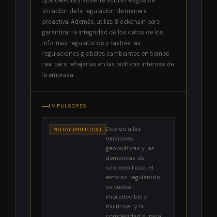
que detecta y advierte sobre riesgos de
violación de la regulación de manera
proactiva. Además, utiliza Blockchain para
garantizar la integridad de los datos de los
informes regulatorios y rastrea las
regulaciones globales cambiantes en tiempo
real para reflejarlas en las políticas internas de
la empresa.
IMPULSORES
Debido a las
POLICY (POLÍTICA)
tensiones
geopolíticas y las
demandas de
sostenibilidad, el
entorno regulatorio
se vuelve
impredecible y
multinivel, y la
complejidad supera